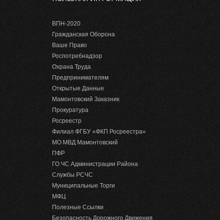
ВПН-2020
Гражданская Оборона
Ваше Право
Роспотребнадзор
Охрана Труда
Предпринимателям
Открытые Данные
Мамонтовский Заказник
Прокуратура
Росреестр
Филиал ФГБУ «ФКП Росреестра»
МО МВД Мамонтовский
ПФР
ГО ЧС Администрации Района
Службы РСЧС
Муниципальные Торги
МФЦ
Полезные Ссылки
Безопасность Дорожного Движения