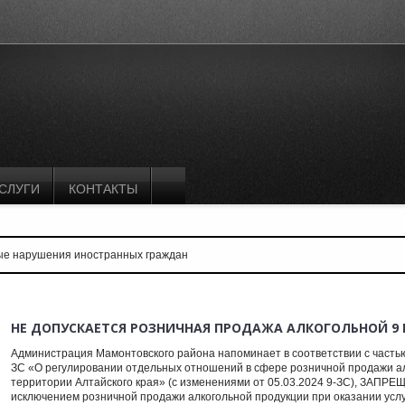
СЛУГИ
КОНТАКТЫ
е нарушения иностранных граждан
НЕ ДОПУСКАЕТСЯ РОЗНИЧНАЯ ПРОДАЖА АЛКОГОЛЬНОЙ 9 М
Администрация Мамонтовского района напоминает в соответствии с частью 1
ЗС «О регулировании отдельных отношений в сфере розничной продажи а
территории Алтайского края» (с изменениями от 05.03.2024 9-ЗС), ЗАПРЕ
исключением розничной продажи алкогольной продукции при оказании услу