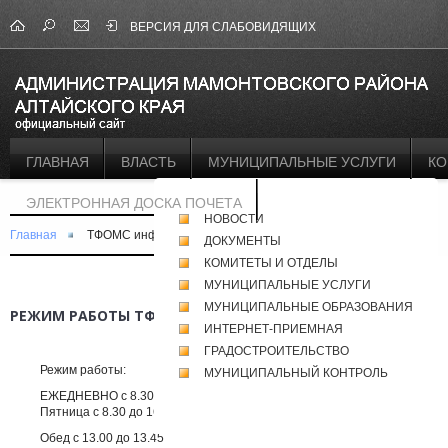
ВЕРСИЯ ДЛЯ СЛАБОВИДЯЩИХ
ГЛАВНАЯ
ВЛАСТЬ
МУНИЦИПАЛЬНЫЕ УСЛУГИ
КО
ЭЛЕКТРОННАЯ ДОСКА ПОЧЕТА
НОВОСТИ
Главная
ТФОМС информирует
ДОКУМЕНТЫ
КОМИТЕТЫ И ОТДЕЛЫ
МУНИЦИПАЛЬНЫЕ УСЛУГИ
МУНИЦИПАЛЬНЫЕ ОБРАЗОВАНИЯ
РЕЖИМ РАБОТЫ ТФОМС АЛТАЙСКОГО КРАЯ
ИНТЕРНЕТ-ПРИЕМНАЯ
ГРАДОСТРОИТЕЛЬСТВО
Режим работы:
МУНИЦИПАЛЬНЫЙ КОНТРОЛЬ
ЕЖЕДНЕВНО с 8.30 до 17.15
Пятница с 8.30 до 16.15
Обед с 13.00 до 13.45