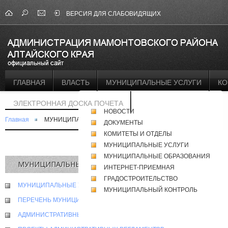
ВЕРСИЯ ДЛЯ СЛАБОВИДЯЩИХ
ГЛАВНАЯ
ВЛАСТЬ
МУНИЦИПАЛЬНЫЕ УСЛУГИ
КО
ЭЛЕКТРОННАЯ ДОСКА ПОЧЕТА
НОВОСТИ
Главная
МУНИЦИПАЛЬНЫЕ УСЛУГИ
ДОКУМЕНТЫ
КОМИТЕТЫ И ОТДЕЛЫ
МУНИЦИПАЛЬНЫЕ УСЛУГИ
МУНИЦИПАЛЬНЫЕ ОБРАЗОВАНИЯ
МУНИЦИПАЛЬНЫЕ УСЛУГИ
ИНТЕРНЕТ-ПРИЕМНАЯ
ГРАДОСТРОИТЕЛЬСТВО
МУНИЦИПАЛЬНЫЕ УСЛУГИ
МУНИЦИПАЛЬНЫЙ КОНТРОЛЬ
ПЕРЕЧЕНЬ МУНИЦИПАЛЬНЫХ УСЛУГ
АДМИНИСТРАТИВНЫЕ РЕГЛАМЕНТЫ