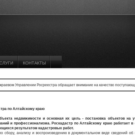
СЛУГИ
КОНТАКТЫ
краевом Управлении Росреестра обращает внимание на качество поступающ
стра по Алтайскому краю
ъекта недвижимости и основная их цель - постановка объектов на уч
наний и профессионализма. Роскадастр по Алтайскому краю работает в 
яющихся результатом кадастровых работ.
о сбору, анализу и воспроизведению в документальном виде сведений об