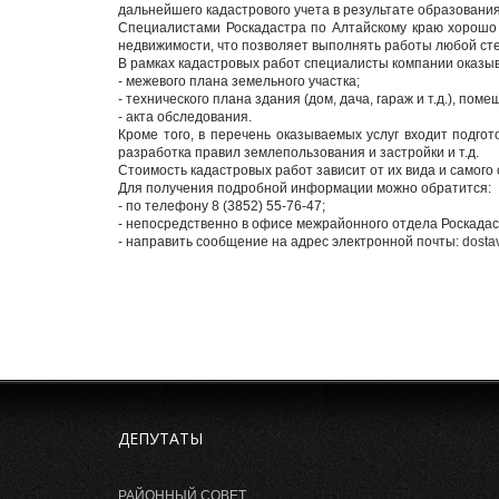
дальнейшего кадастрового учета в результате образован
Специалистами Роскадастра по Алтайскому краю хорошо
недвижимости, что позволяет выполнять работы любой сте
В рамках кадастровых работ специалисты компании оказыва
- межевого плана земельного участка;
- технического плана здания (дом, дача, гараж и т.д.), пом
- акта обследования.
Кроме того, в перечень оказываемых услуг входит подго
разработка правил землепользования и застройки и т.д.
Стоимость кадастровых работ зависит от их вида и самого
Для получения подробной информации можно обратится:
- по телефону 8 (3852) 55-76-47;
- непосредственно в офисе межрайонного отдела Роскадастр
- направить сообщение на адрес электронной почты:
dosta
ДЕПУТАТЫ
РАЙОННЫЙ СОВЕТ