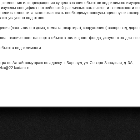
ия, изменения или прекращения существования объектов недвижимого имущес
 изучены специфика потребностей различных заказчиков и возможности п
пени сложности, а также оказывать необходимую консультационную и эксперт
ют услуги по подготовке:
ещения (часть жилого дома, комната, квартира), сооружения (газопровод, дорог
товка технического паспорта объекта жилищного фонда, документов для вн
 объекта недвижимости.
а по Алтайскому краю по адресу: г. Барнаул, ул. Северо-Западная, д. 3А;
vka@22.kadastr.ru
.