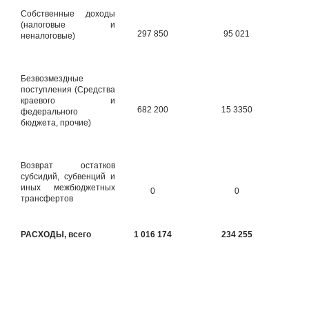
Собственные доходы
(налоговые и
297 850
95 021
неналоговые)
Безвозмездные
поступления (Средства
краевого и
682 200
15 3350
федерального
бюджета, прочие)
Возврат остатков
субсидий, субвенций и
иных межбюджетных
0
0
трансфертов
РАСХОДЫ, всего
1 016 174
234 255