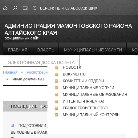
ВЕРСИЯ ДЛЯ СЛАБОВИДЯЩИХ
ГЛАВНАЯ
ВЛАСТЬ
МУНИЦИПАЛЬНЫЕ УСЛУГИ
КО
ЭЛЕКТРОННАЯ ДОСКА ПОЧЕТА
НОВОСТИ
Главная
Роспотребнадзор
Страница сайта
ДОКУМЕНТЫ
Иные документы1
КОМИТЕТЫ И ОТДЕЛЫ
МУНИЦИПАЛЬНЫЕ УСЛУГИ
МУНИЦИПАЛЬНЫЕ ОБРАЗОВАНИЯ
ИНТЕРНЕТ-ПРИЕМНАЯ
ПОСЛЕДНИЕ НОВОСТИ
ГРАДОСТРОИТЕЛЬСТВО
МУНИЦИПАЛЬНЫЙ КОНТРОЛЬ
ПОДГОТОВИЛИ ДЛЯ ВАС ПЛАН МЕРОПРИЯТИЙ НА
ВЫХОДНЫЕ В МАМОНТОВО