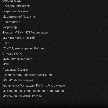
Охрана Труда
Предпринимателям
Открытые Данные
Мамонтовский Заказник
Прокуратура
Росреестр
Филиал ФГБУ «ФКП Росреестра»
МО МВД Мамонтовский
ПФР
ГО ЧС Администрации Района
Службы РСЧС
Муниципальные Торги
МФЦ
Полезные Ссылки
Безопасность Дорожного Движения
ТФОМС Информирует
Управления Росгвардии По Алтайскому Краю
Межрайонная Природоохранная Прокурора
Межрайонная ИФНС России