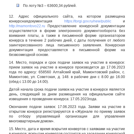
По лоту №3 – 63600,34 рублей.
12. Адрес официального сайта, на котором размещена
конкурснаядокументация
https://torgi.gov.ru/new/public
и
http://mamontovo22.ru
Предоставление конкурсной документации
осуществляется в форме электронного документооборота без
взимания платы, а также в письменной форме организатором
конкурса в течение 2 рабочих дней, с даты получения от любого
заинтересованного лица письменного заявления. Конкурсная
документация предоставляется в письменной форме на
безвозмездной основе.
14. Место, порядок и срок подачи заявок на участие в конкурсе:
прием заявок на участие в конкурсе производится до 17.06.2023
года по адресу: 658560 Алтайский край, Мамонтовский район, с.
Мамонтово, ул. Советская, д. 148. в рабочие дни с 8.00 до 16.00
(обед с 13.00 до 14.00).
Датой начала срока подачи заявок на участие в конкурсе является
день, следующий за днем размещения на официальном сайте
извещения о проведении конкурса: 17.05.2023года.
Окончание подачи заявок: 17.06.2023 года. Заявки на участие в
открытом конкурсе регистрируются в «Журнале по приему заявок
по отбору управляющей организации для управления
многоквартирным домом».
15. Место, дата и время вскрытия конвертов с заявками на участие
в конкурсе: вскрытие конвертов состоится на заседании конкурсной