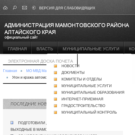
ВЕРСИЯ ДЛЯ СЛАБОВИДЯЩИХ
ГЛАВНАЯ
ВЛАСТЬ
МУНИЦИПАЛЬНЫЕ УСЛУГИ
КО
ЭЛЕКТРОННАЯ ДОСКА ПОЧЕТА
НОВОСТИ
Главная
МО МВД Мамонтовский
ДОКУМЕНТЫ
Угон и кража автомобиля. В чем разница?
КОМИТЕТЫ И ОТДЕЛЫ
МУНИЦИПАЛЬНЫЕ УСЛУГИ
МУНИЦИПАЛЬНЫЕ ОБРАЗОВАНИЯ
ИНТЕРНЕТ-ПРИЕМНАЯ
ПОСЛЕДНИЕ НОВОСТИ
ГРАДОСТРОИТЕЛЬСТВО
МУНИЦИПАЛЬНЫЙ КОНТРОЛЬ
ПОДГОТОВИЛИ ДЛЯ ВАС ПЛАН МЕРОПРИЯТИЙ НА
ВЫХОДНЫЕ В МАМОНТОВО