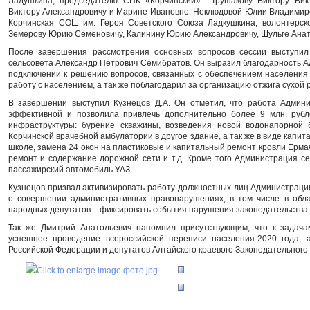
Ладушкина, председателю СПК «Корчинский» Трушакову Виктору Викт
Виктору Александровичу и Марине Ивановне, Неклюдовой Юлии Владими
Корчинская СОШ им. Героя Советского Союза Ладкушкина, волонтерск
Земерову Юрию Семеновичу, Калинину Юрию Александровичу, Шульге Анат
После завершения рассмотрения основных вопросов сессии выступил
сельсовета Александр Петрович Семибратов. Он выразил благодарность А
подключении к решению вопросов, связанных с обеспечением населения 
работу с населением, а так же поблагодарил за организацию отжига сухой 
В завершении выступил Кузнецов Д.А. Он отметил, что работа Админи
эффективной и позволила привлечь дополнительно более 9 млн. рубл
инфраструктуры: бурение скважины, возведения новой водонапорной 
Корчинской врачебной амбулатории в другое здание, а так же в виде капит
школе, замена 24 окон на пластиковые и капитальный ремонт кровли Ермач
ремонт и содержание дорожной сети и т.д. Кроме того Администрация се
пассажирский автомобиль УАЗ.
Кузнецов призвал активизировать работу должностных лиц Администраци
о совершении административных правонарушениях, в том числе в облас
народных депутатов – фиксировать события нарушения законодательств
Так же Дмитрий Анатольевич напомнил присутствующим, что к задача
успешное проведение всероссийской переписи населения-2020 года, 
Российской Федерации и депутатов Алтайского краевого Законодательного