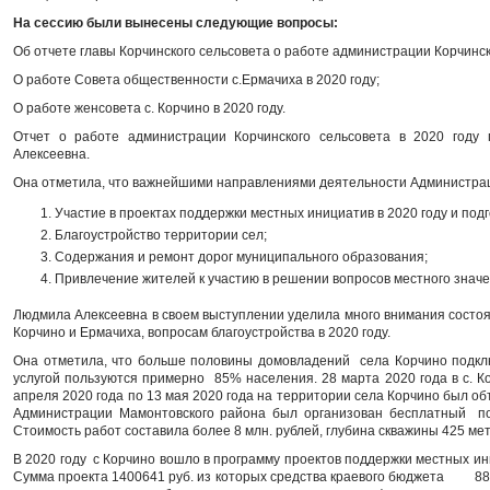
На сессию были вынесены следующие вопросы:
Об отчете главы Корчинского сельсовета о работе администрации Корчинско
О работе Совета общественности с.Ермачиха в 2020 году;
О работе женсовета с. Корчино в 2020 году.
Отчет о работе администрации Корчинского сельсовета в 2020 году 
Алексеевна.
Она отметила, что важнейшими направлениями деятельности Администраци
1. Участие в проектах поддержки местных инициатив в 2020 году и подго
2. Благоустройство территории сел;
3. Содержания и ремонт дорог муниципального образования;
4. Привлечение жителей к участию в решении вопросов местного знач
Людмила Алексеевна в своем выступлении уделила много внимания состо
Корчино и Ермачиха, вопросам благоустройства в 2020 году.
Она отметила, что больше половины домовладений села Корчино подкл
услугой пользуются примерно 85% населения. 28 марта 2020 года в с. 
апреля 2020 года по 13 мая 2020 года на территории села Корчино был 
Администрации Мамонтовского района был организован бесплатный по
Стоимость работ составила более 8 млн. рублей, глубина скважины 425 мет
В 2020 году с Корчино вошло в программу проектов поддержки местных и
Сумма проекта 1400641 руб. из которых средства краевого бюджета 