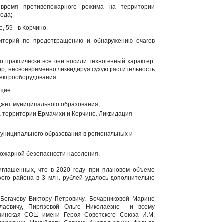
 время противопожарного режима на территории
года;
 59 - в Корчино.
риторий по предотвращению и обнаружению очагов
то практически все они носили техногенный характер.
сор, несвоевременно ликвидируя сухую растительность
лектрооборудования.
ющие:
джет муниципального образования;
а территории Ермачихи и Корчино. Ликвидация
муниципального образования в региональных и
пожарной безопасности населения.
иглашенных, что в 2020 году при плановом объеме
ого района в 3 млн. рублей удалось дополнительно
огачеву Виктору Петровичу, Бочарниковой Марине
олаевичу, Пирязевой Ольге Николаевне и всему
чинская СОШ имени Героя Советского Союза И.М.