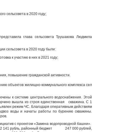
го сельсовета в 2020 году;
представила глава сельсовета Трушакова Людмила
и сельсовета в 2020 году были:
товка к участию в них в 2021 году;
ения, повышение гражданской активности.
янию объектов жилищно-коммунального комплекса сел
ючены к системе центрального водоснабжения. Этой
Корчино вышла из строя единственная скважина. С 1
объявлен режим ЧС. Благодаря оперативным действиям
двоз воды и начаты работы по бурению скважины.
ров.
нициатив с проектом «Замена водопроводной башни».
882 141 рубль, районный бюджет 247 000 рублей,