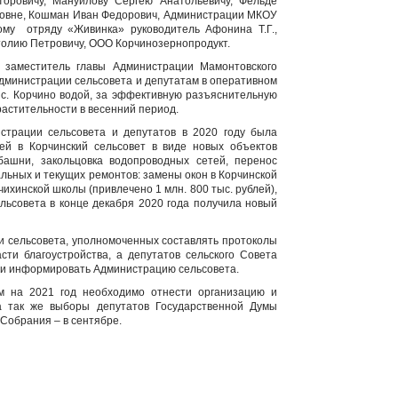
оровичу, Мануйлову Сергею Анатольевичу, Фельде
ровне, Кошман Иван Федорович, Администрации МКОУ
ому отряду «Живинка» руководитель Афонина Т.Г.,
олию Петровичу, ООО Корчинозернопродукт.
 заместитель главы Администрации Мамонтовского
дминистрации сельсовета и депутатам в оперативном
с. Корчино водой, за эффективную разъяснительную
растительности в весенний период.
страции сельсовета и депутатов в 2020 году была
ей в Корчинский сельсовет в виде новых объектов
башни, закольцовка водопроводных сетей, перенос
альных и текущих ремонтов: замены окон в Корчинской
ихинской школы (привлечено 1 млн. 800 тыс. рублей),
льсовета в конце декабря 2020 года получила новый
и сельсовета, уполномоченных составлять протоколы
ти благоустройства, а депутатов сельского Совета
а и информировать Администрацию сельсовета.
м на 2021 год необходимо отнести организацию и
а так же выборы депутатов Государственной Думы
 Собрания – в сентябре.