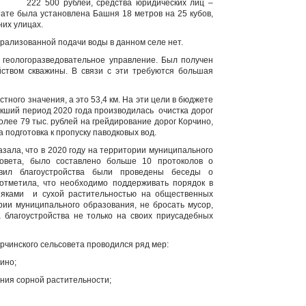
иц 222 500 рублей, средства юридических лиц –
тате была установлена Башня 18 метров на 25 кубов,
них улицах.
трализованной подачи воды в данном селе нет.
 геологоразведовательное управление. Был получен
йством скважины. В связи с эти требуются большая
ного значения, а это 53,4 км. На эти цели в бюджете
екший период 2020 года производилась очистка дорог
более 79 тыс. рублей на грейдирование дорог Корчино,
подготовка к пропуску паводковых вод.
зала, что в 2020 году на территории муниципального
совета, было составлено больше 10 протоколов о
вил благоустройства были проведены беседы о
 отметила, что необходимо поддерживать порядок в
няками и сухой растительностью на общественных
рии муниципального образования, не бросать мусор,
 благоустройства не только на своих приусадебных
рчинского сельсовета проводился ряд мер:
ино;
ния сорной растительности;