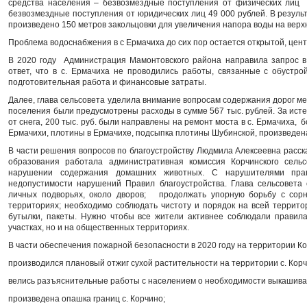
средства населения – безвозмездные поступления от физических л
безвозмездные поступления от юридических лиц 49 000 рублей. В резуль
произведено 150 метров закольцовки для увеличения напора воды на верх
Проблема водоснабжения в с Ермачиха до сих пор остается открытой, цен
В 2020 году Администрация Мамонтовского района направила запрос в
ответ, что в с. Ермачиха не проводились работы, связанные с обустро
подготовительная работа и финансовые затраты.
Далее, глава сельсовета уделила внимание вопросам содержания дорог мест
поселения были предусмотрены расходы в сумме 567 тыс. рублей. За ист
от снега, 200 тыс. руб. были направлены на ремонт моста в с. Ермачиха, 
Ермачихи, плотины в Ермачихе, подсыпка плотины Шубинской, произведена 
В части решения вопросов по благоустройству Людмила Алексеевна расска
образования работала административная комиссия Корчинского сель
нарушении содержания домашних животных. С нарушителями пра
недопустимости нарушений Правил благоустройства. Глава сельсовета
личных подворьях, около дворов; продолжать упорную борьбу с сор
территориях; необходимо соблюдать чистоту и порядок на всей террито
бутылки, пакеты. Нужно чтобы все жители активнее соблюдали правила
участках, но и на общественных территориях.
В части обеспечения пожарной безопасности в 2020 году на территории Ко
производился плановый отжиг сухой растительности на территории с. Корч
велись разъяснительные работы с населением о необходимости выкашива
произведена опашка границ с. Корчино;