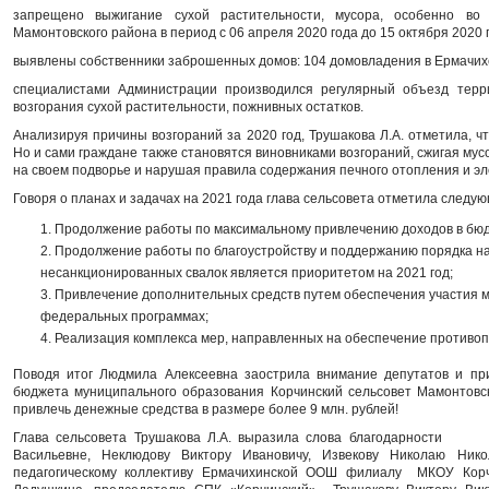
запрещено выжигание сухой растительности, мусора, особенно во
Мамонтовского района в период с 06 апреля 2020 года до 15 октября 2020 
выявлены собственники заброшенных домов: 104 домовладения в Ермачихе,
специалистами Администрации производился регулярный объезд тер
возгорания сухой растительности, пожнивных остатков.
Анализируя причины возгораний за 2020 год, Трушакова Л.А. отметила, ч
Но и сами граждане также становятся виновниками возгораний, сжигая му
на своем подворье и нарушая правила содержания печного отопления и э
Говоря о планах и задачах на 2021 года глава сельсовета отметила следу
1. Продолжение работы по максимальному привлечению доходов в бю
2. Продолжение работы по благоустройству и поддержанию порядка н
несанкционированных свалок является приоритетом на 2021 год;
3. Привлечение дополнительных средств путем обеспечения участия 
федеральных программах;
4. Реализация комплекса мер, направленных на обеспечение противо
Поводя итог Людмила Алексеевна заострила внимание депутатов и пр
бюджета муниципального образования Корчинский сельсовет Мамонтовск
привлечь денежные средства в размере более 9 млн. рублей!
Глава сельсовета Трушакова Л.А. выразила слова благодарности Б
Васильевне, Неклюдову Виктору Ивановичу, Извекову Николаю Ник
педагогическому коллективу Ермачихинской ООШ филиалу МКОУ Кор