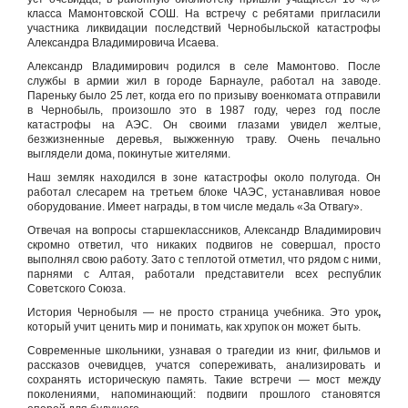
класса Мамонтовской СОШ. На встречу с ребятами пригласили
участника ликвидации последствий Чернобыльской катастрофы
Александра Владимировича Исаева.
Александр Владимирович родился в селе Мамонтово. После
службы в армии жил в городе Барнауле, работал на заводе.
Пареньку было 25 лет, когда его по призыву военкомата отправили
в Чернобыль, произошло это в 1987 году, через год после
катастрофы на АЭС. Он своими глазами увидел желтые,
безжизненные деревья, выжженную траву. Очень печально
выглядели дома, покинутые жителями.
Наш земляк находился в зоне катастрофы около полугода. Он
работал слесарем на третьем блоке ЧАЭС, устанавливая новое
оборудование. Имеет награды, в том числе медаль «За Отвагу».
Отвечая на вопросы старшеклассников, Александр Владимирович
скромно ответил, что никаких подвигов не совершал, просто
выполнял свою работу. Зато с теплотой отметил, что рядом с ними,
парнями с Алтая, работали представители всех республик
Советского Союза.
История Чернобыля — не просто страница учебника. Это урок
,
который учит ценить мир и понимать, как хрупок он может быть.
Современные школьники, узнавая о трагедии из книг, фильмов и
рассказов очевидцев, учатся сопереживать, анализировать и
сохранять историческую память. Такие встречи — мост между
поколениями, напоминающий: подвиги прошлого становятся