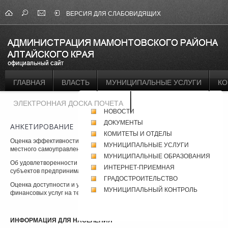
ВЕРСИЯ ДЛЯ СЛАБОВИДЯЩИХ
ГЛАВНАЯ
ВЛАСТЬ
МУНИЦИПАЛЬНЫЕ УСЛУГИ
КО
ЭЛЕКТРОННАЯ ДОСКА ПОЧЕТА
НОВОСТИ
ДОКУМЕНТЫ
АНКЕТИРОВАНИЕ
КОМИТЕТЫ И ОТДЕЛЫ
Оценка эффективности деятельности руководителей органов
МУНИЦИПАЛЬНЫЕ УСЛУГИ
местного самоуправления
МУНИЦИПАЛЬНЫЕ ОБРАЗОВАНИЯ
Об удовлетворенности качеством товаров и услуг на рынках края и
ИНТЕРНЕТ-ПРИЕМНАЯ
субъектов предпринимательской деятельности
ГРАДОСТРОИТЕЛЬСТВО
О
ценка доступности и удовлетворенности деятельностью сферы
МУНИЦИПАЛЬНЫЙ КОНТРОЛЬ
финансовых услуг на территории края
ИНФОРМАЦИЯ ДЛЯ НАСЕЛЕНИЯ