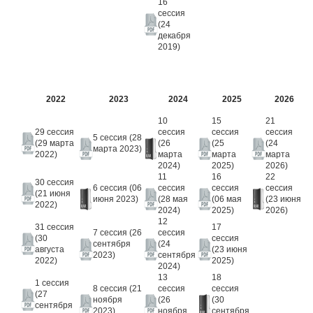
16
сессия
(24
декабря
2019)
2022
2023
2024
2025
2026
10
15
21
29 сессия
сессия
сессия
сессия
5 сессия (28
(29 марта
(26
(25
(24
марта 2023)
2022)
марта
марта
марта
2024)
2025)
2026)
11
16
22
30 сессия
6 сессия (06
сессия
сессия
сессия
(21 июня
июня 2023)
(28 мая
(06 мая
(23 июня
2022)
2024)
2025)
2026)
12
31 сессия
17
7 сессия (26
сессия
(30
сессия
сентября
(24
августа
(23 июня
2023)
сентября
2022)
2025)
2024)
13
18
1 сессия
8 сессия (21
сессия
сессия
(27
ноября
(26
(30
сентября
2023)
ноября
сентября