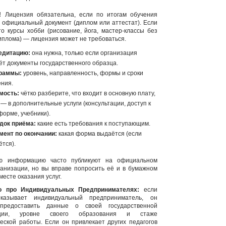
!
Лицензия обязательна, если по итогам обучения
 официальный документ (диплом или аттестат). Если
то курсы хобби (рисование, йога, мастер-классы без
иплома) — лицензия может не требоваться.
едитацию:
она нужна, только если организация
ёт документы государственного образца.
граммы:
уровень, направленность, формы и сроки
ения.
мость:
чётко разберите, что входит в основную плату,
 — в дополнительные услуги (консультации, доступ к
форме, учебники).
док приёма:
какие есть требования к поступающим.
мент по окончании:
какая форма выдаётся (если
ётся).
ую информацию часто публикуют на официальном
ганизации, но вы вправе попросить её и в бумажном
месте оказания услуг.
о про Индивидуальных Предпринимателях:
если
оказывает индивидуальный предприниматель, он
предоставить данные о своей государственной
рации, уровне своего образования и стаже
ческой работы. Если он привлекает других педагогов