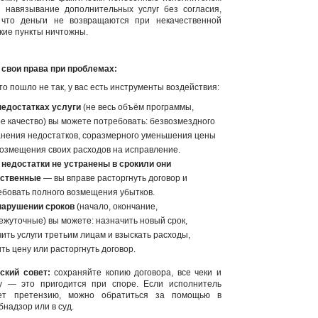
, навязывание дополнительных услуг без согласия,
 что деньги не возвращаются при некачественной
акие пункты ничтожны.
е свои права при проблемах:
то пошло не так, у вас есть инструменты воздействия:
недостатках услуги
(не весь объём программы,
ое качество) вы можете потребовать: безвозмездного
анения недостатков, соразмерного уменьшения цены
возмещения своих расходов на исправление.
 недостатки не устранены в срок
или они
ственные
— вы вправе расторгнуть договор и
ебовать полного возмещения убытков.
нарушении сроков
(начало, окончание,
ежуточные) вы можете: назначить новый срок,
ить услуги третьим лицам и взыскать расходы,
ть цену или расторгнуть договор.
ский совет:
сохраняйте копию договора, все чеки и
у — это пригодится при споре. Если исполнитель
ует претензию, можно обратиться за помощью в
бнадзор или в суд.