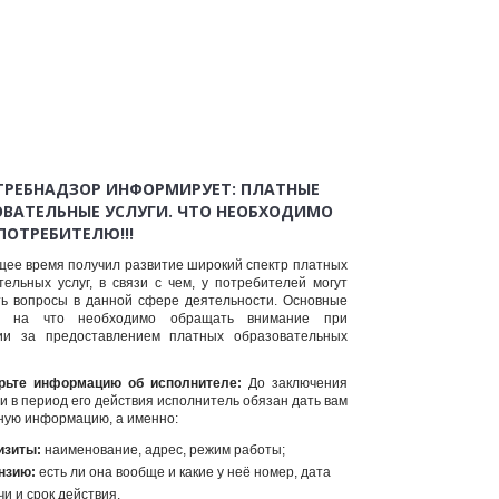
ТРЕБНАДЗОР ИНФОРМИРУЕТ:
ПЛАТНЫЕ
ОВАТЕЛЬНЫЕ УСЛУГИ. ЧТО НЕОБХОДИМО
ПОТРЕБИТЕЛЮ!!!
щее время получил развитие широкий спектр платных
тельных услуг, в связи с чем, у потребителей могут
ть вопросы в данной сфере деятельности. Основные
, на что необходимо обращать внимание при
ии за предоставлением платных образовательных
ерьте информацию об исполнителе:
До заключения
и в период его действия исполнитель обязан дать вам
ную информацию, а именно:
изиты:
наименование, адрес, режим работы;
нзию:
есть ли она вообще и какие у неё номер, дата
чи и срок действия.