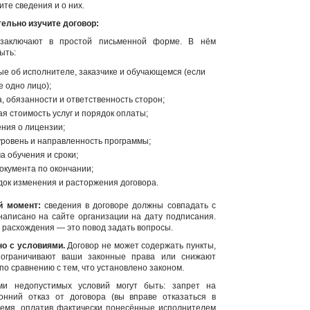
ите сведения и о них.
тельно изучите договор:
 заключают в простой письменной форме. В нём
ыть:
ые об исполнителе, заказчике и обучающемся (если
е одно лицо);
а, обязанности и ответственность сторон;
ая стоимость услуг и порядок оплаты;
ения о лицензии;
 уровень и направленность программы;
а обучения и сроки;
документа по окончании;
док изменения и расторжения договора.
й момент:
сведения в договоре должны совпадать с
 написано на сайте организации на дату подписания.
ь расхождения — это повод задать вопросы.
о с условиями.
Договор не может содержать пункты,
 ограничивают ваши законные права или снижают
по сравнению с тем, что установлено законом.
ми недопустимых условий могут быть: запрет на
онний отказ от договора (вы вправе отказаться в
емя, оплатив фактически понесённые исполнителем