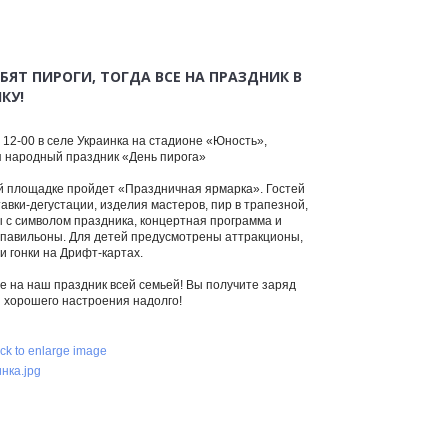
БЯТ ПИРОГИ, ТОГДА ВСЕ НА ПРАЗДНИК В
КУ!
 12-00 в селе Украинка на стадионе «Юность»,
я народный праздник «День пирога»
й площадке пройдет «Праздничная ярмарка». Гостей
авки-дегустации, изделия мастеров, пир в трапезной,
 с символом праздника, концертная программа и
 павильоны. Для детей предусмотрены аттракционы,
и гонки на Дрифт-картах.
е на наш праздник всей семьей! Вы получите заряд
и хорошего настроения надолго!