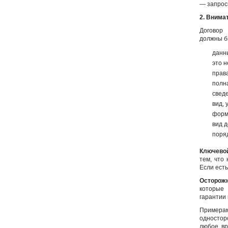
— запрос
2. Внима
Договор
должны б
данн
это н
прав
полн
свед
вид,
форм
вид 
поря
Ключево
тем, что
Если ест
Осторожн
которые
гарантии 
Примера
одностор
любое вр