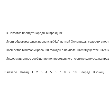
В Покровке пройдет народный праздник
Итоги общекомандных первенств XLVI летней Олимпиады сельских спортс
Новшества в информировании граждан о начисленных имущественных н
Информационное сообщение по проведению открытого конкурса на прав
В начало
Назад
1
2
3
4
5
6
7
8
9
10
Вперед
В конец