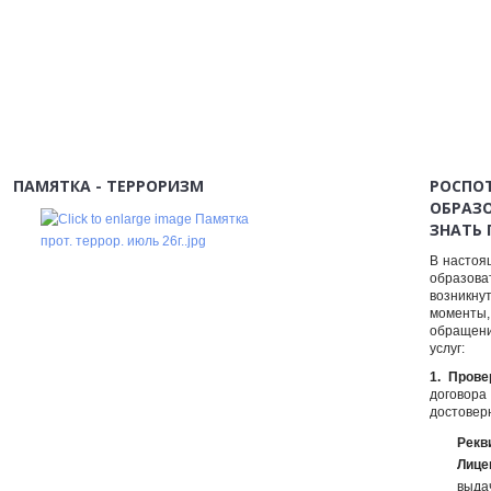
ПАМЯТКА - ТЕРРОРИЗМ
РОСПО
ОБРАЗ
ЗНАТЬ 
В настоя
образова
возникну
моменты
обращен
услуг:
1. Пров
договора 
достовер
Рекв
Лице
выда