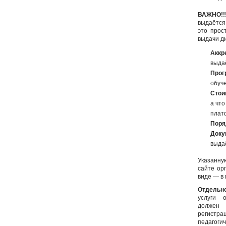
ВАЖНО!!
выдаётся
это прос
выдачи д
Аккр
выда
Про
обуч
Стои
а что
плат
Поря
Доку
выда
Указанн
сайте ор
виде — в 
Отдельн
услуги 
должен 
регист
педагоги