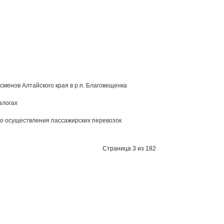
менов Алтайского края в р.п. Благовещенка
алогах
о осуществления пассажирских перевозок
Страница 3 из 182