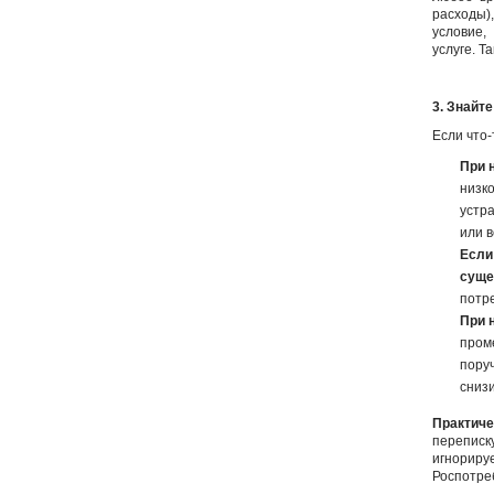
расходы)
условие,
услуге. Т
3. Знайт
Если что-
При 
низк
устр
или 
Если
суще
потр
При 
пром
поруч
снизи
Практиче
переписк
игнорир
Роспотре