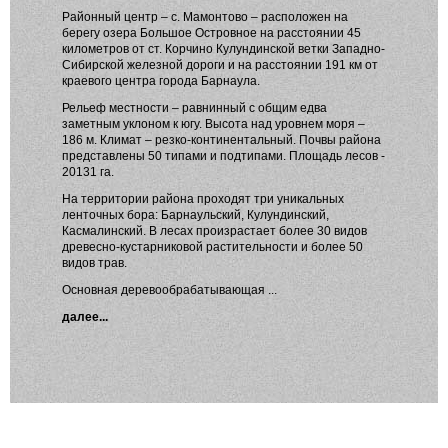
Районный центр – с. Мамонтово – расположен на
берегу озера Большое Островное на расстоянии 45
километров от ст. Корчино Кулундинской ветки Западно-
Сибирской железной дороги и на расстоянии 191 км от
краевого центра города Барнаула.
Рельеф местности – равнинный с общим едва
заметным уклоном к югу. Высота над уровнем моря –
186 м. Климат – резко-континентальный. Почвы района
представлены 50 типами и подтипами. Площадь лесов -
20131 га.
На территории района проходят три уникальных
ленточных бора: Барнаульский, Кулундинский,
Касмалинский. В лесах произрастает более 30 видов
древесно-кустарниковой растительности и более 50
видов трав.
Основная деревообрабатывающая ...
далее...