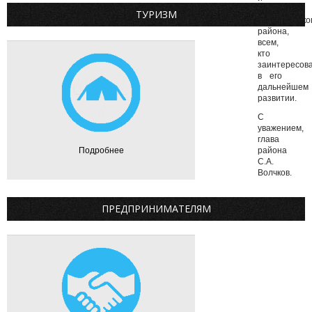
настоящее
ТУРИЗМ
Мамонтовско
района,
всем,
кто
заинтересов
в его
дальнейшем
развитии.
С
уважением,
глава
Подробнее
района
С.А.
Волчков.
ПРЕДПРИНИМАТЕЛЯМ