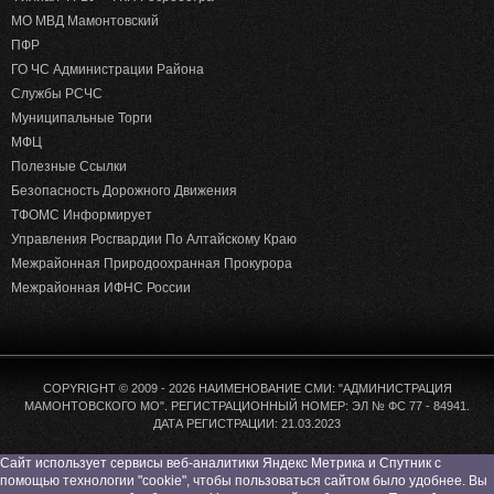
МО МВД Мамонтовский
ПФР
ГО ЧС Администрации Района
Службы РСЧС
Муниципальные Торги
МФЦ
Полезные Ссылки
Безопасность Дорожного Движения
ТФОМС Информирует
Управления Росгвардии По Алтайскому Краю
Межрайонная Природоохранная Прокурора
Межрайонная ИФНС России
COPYRIGHT © 2009 - 2026 НАИМЕНОВАНИЕ СМИ: "АДМИНИСТРАЦИЯ
МАМОНТОВСКОГО МО". РЕГИСТРАЦИОННЫЙ НОМЕР: ЭЛ № ФС 77 - 84941.
ДАТА РЕГИСТРАЦИИ: 21.03.2023
Сайт использует сервисы веб-аналитики Яндекс Метрика и Спутник с
помощью технологии "cookie", чтобы пользоваться сайтом было удобнее. Вы