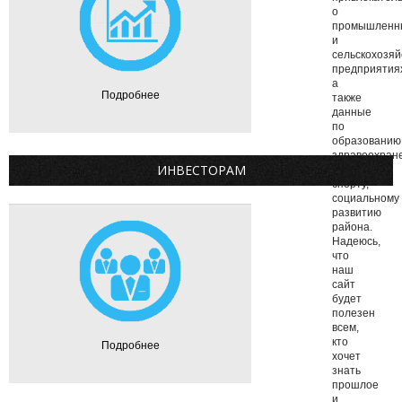
о
промышленн
и
сельскохозя
предприятия
а
Подробнее
также
данные
по
образованию
здравоохран
ИНВЕСТОРАМ
культуре,
спорту,
социальному
развитию
района.
Надеюсь,
что
наш
сайт
будет
полезен
всем,
кто
Подробнее
хочет
знать
прошлое
и