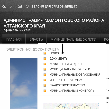
ВЕРСИЯ ДЛЯ СЛАБОВИДЯЩИХ
ГЛАВНАЯ
ВЛАСТЬ
МУНИЦИПАЛЬНЫЕ УСЛУГИ
КО
ЭЛЕКТРОННАЯ ДОСКА ПОЧЕТА
НОВОСТИ
ДОКУМЕНТЫ
Дорогие
КОМИТЕТЫ И ОТДЕЛЫ
друзья!
МУНИЦИПАЛЬНЫЕ УСЛУГИ
Искренне
рад
МУНИЦИПАЛЬНЫЕ ОБРАЗОВАНИЯ
приветствова
ИНТЕРНЕТ-ПРИЕМНАЯ
вас
ГРАДОСТРОИТЕЛЬСТВО
на
официально
МУНИЦИПАЛЬНЫЙ КОНТРОЛЬ
сайте
Администрац
Мамонтовско
района.